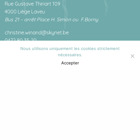
Rue Gustave Thiriart 109
4000 Liège Laveu
Bus 21 – arrêt Place H. Simon ou
F.Borny
christine.winand@skynet.be
0472 80 35 20
Nous utilisons uniquement les cookies strictement
nécessaires.
Accepter
RGPD
Toutes les données à caractère personnel sont traitées
au sens du Règlement Général sur la Protection des
données du 27 avril 2016 et de la loi du 30 juillet 2018
relative à la protection des personnes physiques à
l’égard des traitements données à caractère personnel.
Celles-ci sont traitées avec précaution et respect de la
confidentialité.