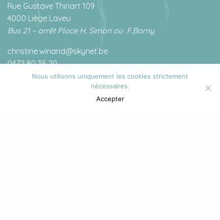
Rue Gustave Thiriart 109
4000 Liège Laveu
Bus 21 – arrêt Place H. Simon ou
F.Borny
christine.winand@skynet.be
0472 80 35 20
Nous utilisons uniquement les cookies strictement
nécessaires.
Accepter
RGPD
Toutes les données à caractère personnel sont traitées
au sens du Règlement Général sur la Protection des
données du 27 avril 2016 et de la loi du 30 juillet 2018
relative à la protection des personnes physiques à
l’égard des traitements données à caractère personnel.
Celles-ci sont traitées avec précaution et respect de la
confidentialité.