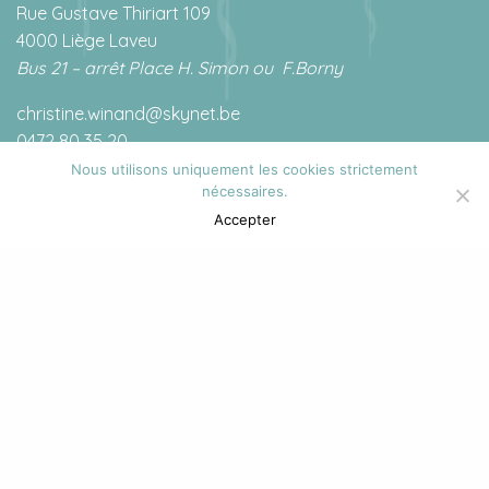
Rue Gustave Thiriart 109
4000 Liège Laveu
Bus 21 – arrêt Place H. Simon ou
F.Borny
christine.winand@skynet.be
0472 80 35 20
Nous utilisons uniquement les cookies strictement
nécessaires.
Accepter
RGPD
Toutes les données à caractère personnel sont traitées
au sens du Règlement Général sur la Protection des
données du 27 avril 2016 et de la loi du 30 juillet 2018
relative à la protection des personnes physiques à
l’égard des traitements données à caractère personnel.
Celles-ci sont traitées avec précaution et respect de la
confidentialité.