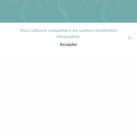
Nous utilisons uniquement les cookies strictement
Rue Gustave Thiriart 109
nécessaires.
4000 Liège Laveu
Accepter
Bus 21 – arrêt Place H. Simon ou
F.Borny
christine.winand@skynet.be
0472 80 35 20
RGPD
Toutes les données à caractère personnel sont traitées
au sens du Règlement Général sur la Protection des
données du 27 avril 2016 et de la loi du 30 juillet 2018
relative à la protection des personnes physiques à
l’égard des traitements données à caractère personnel.