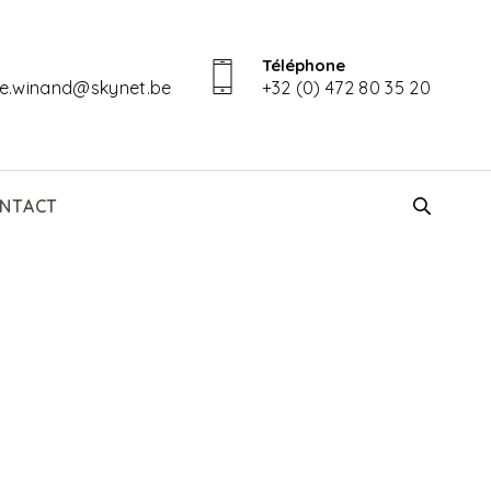
Téléphone
ine.winand@skynet.be
+32 (0) 472 80 35 20
NTACT