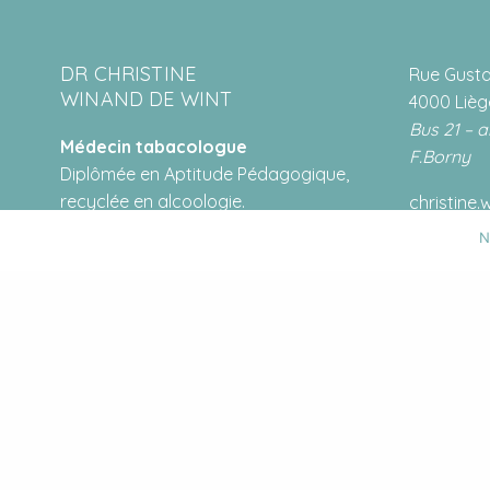
DR CHRISTINE
Rue Gustav
WINAND DE WINT
4000 Lièg
Bus 21 – a
Médecin tabacologue
F.Borny
Diplômée en Aptitude Pédagogique,
recyclée en alcoologie.
christine
0472 80 3
N
Généraliste accréditée,
inscrite au rôle de garde du GLAMO.
© 2021 Docteur Christine Winand De Wint. Site web créé p