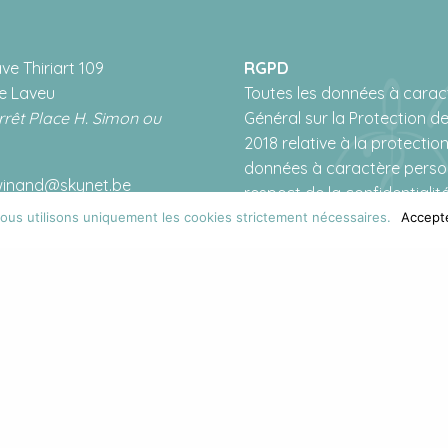
e Thiriart 109
RGPD
e Laveu
Toutes les données à carac
rrêt Place H. Simon ou
Général sur la Protection des
2018 relative à la protecti
données à caractère personn
.winand@skynet.be
respect de la confidentialité
5 20
ous utilisons uniquement les cookies strictement nécessaires.
Accept
MENT
ar
Charlotte D.