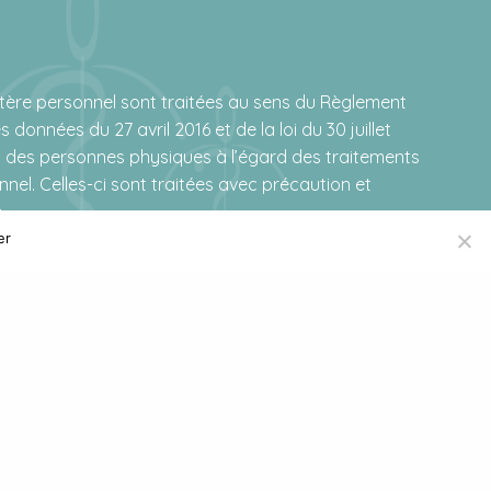
tère personnel sont traitées au sens du Règlement
 données du 27 avril 2016 et de la loi du 30 juillet
on des personnes physiques à l’égard des traitements
el. Celles-ci sont traitées avec précaution et
.
er
IONS LÉGALES
POLITIQUE DE CONFIDENTIALITÉ